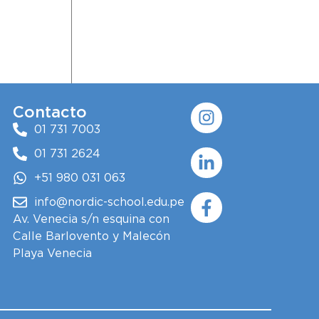
Instagram
Linkedin-
Facebook-
Contacto
in
f
01 731 7003
01 731 2624
+51 980 031 063
info@nordic-school.edu.pe
Av. Venecia s/n esquina con
Calle Barlovento y Malecón
Playa Venecia