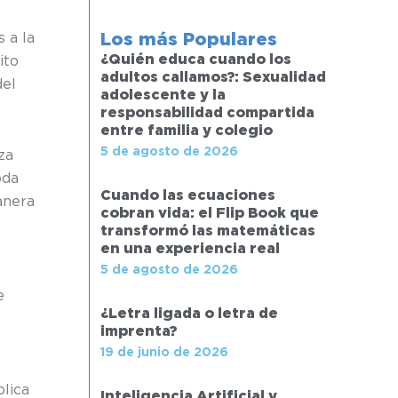
Los más Populares
 a la
¿Quién educa cuando los
ito
adultos callamos?: Sexualidad
del
adolescente y la
responsabilidad compartida
entre familia y colegio
5 de agosto de 2026
za
oda
Cuando las ecuaciones
anera
cobran vida: el Flip Book que
transformó las matemáticas
en una experiencia real
5 de agosto de 2026
e
¿Letra ligada o letra de
imprenta?
19 de junio de 2026
lica
Inteligencia Artificial y