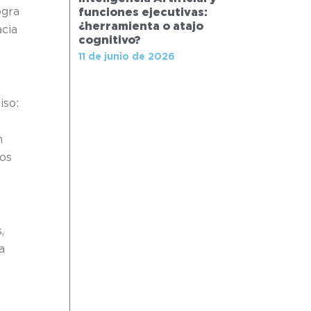
ogra
funciones ejecutivas:
¿herramienta o atajo
acia
cognitivo?
11 de junio de 2026
iso:
n
ros
,
a